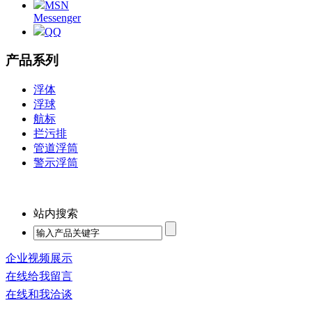
MSN
Messenger
QQ
产品系列
浮体
浮球
航标
拦污排
管道浮筒
警示浮筒
站内搜索
企业视频展示
在线给我留言
在线和我洽谈