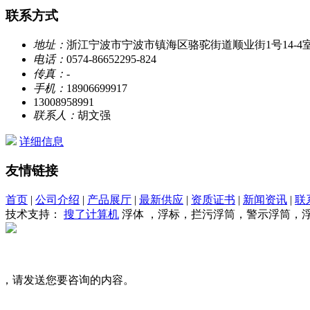
联系方式
地址：
浙江宁波市宁波市镇海区骆驼街道顺业街1号14-4
电话：
0574-86652295-824
传真：
-
手机：
18906699917
13008958991
联系人：
胡文强
详细信息
友情链接
首页
|
公司介绍
|
产品展厅
|
最新供应
|
资质证书
|
新闻资讯
|
联
技术支持：
搜了计算机
浮体 ，浮标，拦污浮筒，警示浮筒，
司，请发送您要咨询的内容。